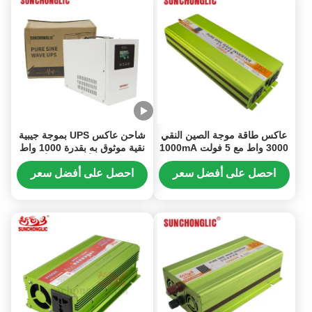
عاكس طاقة موجة الصين النقي
شاحن عاكس UPS بموجة جيبية
3000 واط مع 5 فولت 1000mA
نقية موثوق به بقدرة 1000 واط
مخرج USB لتطبيقات 24 فولت
1500 فولت أمبير مع 3 أوضاع
DC إلى 220 فولت AC خارج
شحن للأجهزة الإلكترونية
احصل على أفضل سعر
احصل على أفضل سعر
الشبكة
الحساسة