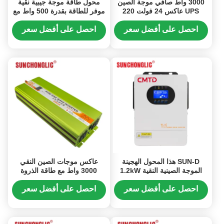
3000 واط صافي موجة الصين
محول طاقة موجة جيبية نقية
UPS عاكس 24 فولت 220
موفر للطاقة بقدرة 500 واط مع
فولت عاكس شمسي مع شاحن
خرج 50 هرتز لتحويل 12 فولت
للأجهزة المنزلية
تيار مستمر إلى 220 فولت تيار
احصل على أفضل سعر
احصل على أفضل سعر
متردد
SUN-D هذا المحول الهجينة
عاكس موجات الصين النقي
الموجة الصينية النقية 1.2kW
3000 واط مع طاقة الذروة
يدمج تكنولوجيا MPPT ، مدخلات
6000 واط و 94 ٪ كفاءة لحلول
الشحن المزدوجة AC و PV
الطاقة خارج الشبكة
احصل على أفضل سعر
احصل على أفضل سعر
ووظائف UPS في حل طاقة
واحد وموثوق به