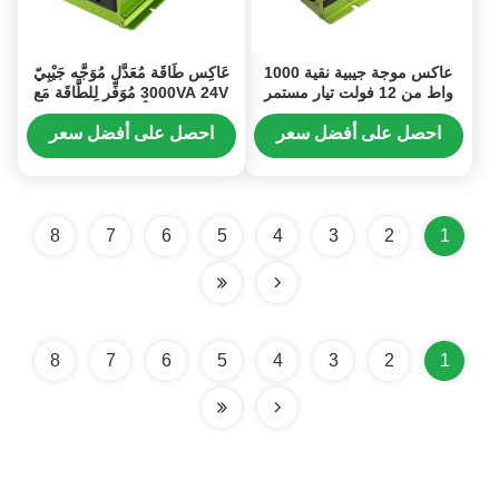
عاكس موجة جيبية نقية 1000
عَاكِس طَاقَة مُعَدَّل مُوَجَّه جَيْبِيّ
واط من 12 فولت تيار مستمر
3000VA 24V مُوَفِّر لِلطَّاقَة مَع
إلى 220 فولت تيار متردد بكفاءة
شَحن USB لِلْاسْتِخْدَام الرُّوتِينِيّ
عالية وحماية متعددة
احصل على أفضل سعر
احصل على أفضل سعر
8
7
6
5
4
3
2
1
8
7
6
5
4
3
2
1