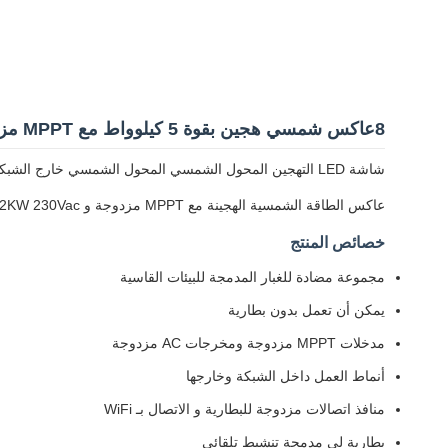
8عاكس شمسي هجين بقوة 5 كيلوواط مع MPPT مزدوج
شاشة LED التهجين المحول الشمسي المحول الشمسي خارج الشبكة الحائط 8.5KW 230Vac
عاكس الطاقة الشمسية الهجينة مع MPPT مزدوجة و 8.5KW / 10.2KW 230Vac خروج مزدوج
خصائص المنتج
مجموعة مضادة للغبار المدمجة للبيئات القاسية
يمكن أن تعمل بدون بطارية
مدخلات MPPT مزدوجة ومخرجات AC مزدوجة
أنماط العمل داخل الشبكة وخارجها
منافذ اتصالات مزدوجة للبطارية و الاتصال بـ WiFi
بطارية لي مدمجة تنشيط تلقائي