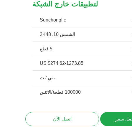
لتطبيقات خارج الشبكة
Sunchonglic
الشمس 10. 2K48
5 قطع
US $274.62-1273.85
، تي / ت
100000 قطعة/الاثنين
ضل سعر
اتصل الآن