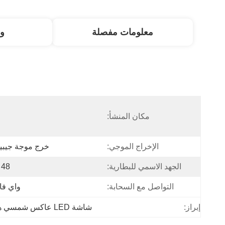
معلومات مفصلة
و
مكان المنشأ:
ا
الإخراج الموجي:
خرج موجة جيبية
الجهد الاسمي للبطارية:
48 فولت
التواصل مع السحابة:
واي فاي
إبراز:
شاشة LED عاكس شمسي هجين