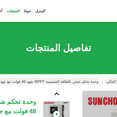
المنزل
حولنا
المنتجات
أخ
تفاصيل المنتجات
وحدة تحكم شحن بالطاقة الشمسية MPPT بجهد 48 فولت مع جهد إدخال أقصى 180 فولت وكفاءة تحويل 97%