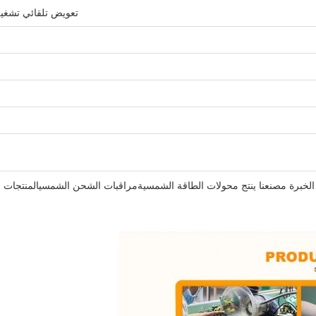
تعويض تلقائي تشغيل
 محولات الطاقة الشمسيةمراقبات الشحن الشمسيالمنتجات العلامة التجارية Sunchonglic تمثل ا