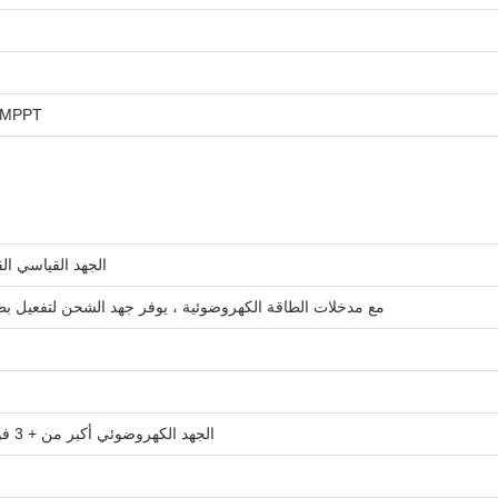
MPPT تتبع القوة القصوى، الشحن السريع، الشحن المتوازن، والشحن العائ
الجهد القياسي القا
مع مدخلات الطاقة الكهروضوئية ، يوفر جهد الشحن لتفعيل بطار
الجهد الكهروضوئي أكبر من + 3 فولت من جهد البطارية (يتيح شحن التيار المنخفض في الأيام الممطرة)