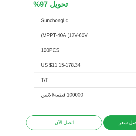
تحويل 97%
Sunchonglic
MPPT-40A (12V-60V)
100PCS
US $11.15-178.34
T/T
100000 قطعة/الاثنين
ضل سعر
اتصل الآن