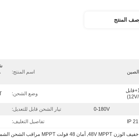
صف المنتج
لصين
اسم المنتج:
（12V/24V/48V/60VAUTO+قابل 
وضع الشحن:
MPPT
0-180V
تيار الشحن قابل للتعديل:
IP 21
تفاصيل التغليف:
لوزن 48V MPPT
, 
أمان 48 فولت MPPT مراقب الشحن الشمسي