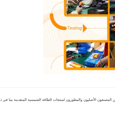
نيع منتجات الطاقة الشمسية الضوئية لأكثر من 20 عاماً. نحن المصنعون الأصليون والمطورون لمنتجات الطاقة ا