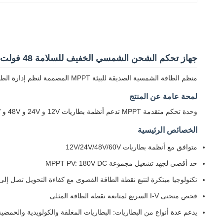
جهاز تحكم الشحن الشمسي الخفيف للسلامة 48 فولت
منظم الطاقة الشمسية الصديقة للبيئة MPPT المصممة لنظم إدارة الطاقة الشمسية الفعالة.
لمحة عامة عن المنتج
وحدة تحكم متقدمة MPPT تدعم أنظمة بطاريات 12V و 24V و 48V و 60V بقدرة شحن 40A.
الخصائص الرئيسية
متوافق مع أنظمة بطاريات 12V/24V/48V/60V
حد أقصى لجهد تشغيل مجموعة MPPT PV: 180V DC
تكنولوجيا مبتكرة لتتبع نقطة الطاقة القصوى مع كفاءة التحويل تصل إلى 97
فحص منحنى I-V السريع لمتابعة نقطة الطاقة المثلى
يدعم عدة أنواع من البطاريات: البطاريات المغلقة والكولويدية والحمضية